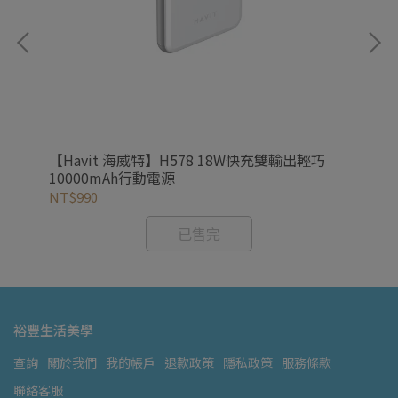
8刷
【Havit 海威特】H578 18W快充雙輸出輕巧
【H
換刷
10000mAh行動電源
動電
NT$990
NT
已售完
裕豐生活美學
查詢
關於我們
我的帳戶
退款政策
隱私政策
服務條款
聯絡客服