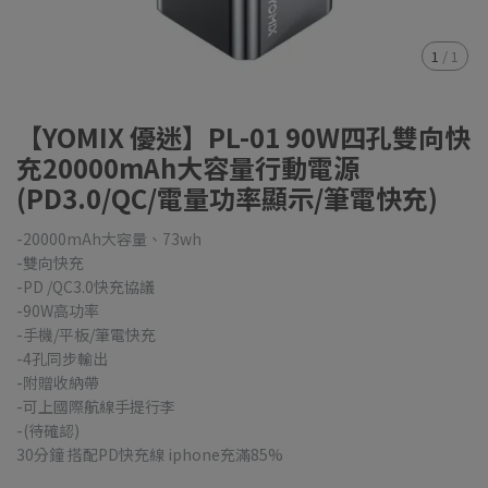
1
/
1
【YOMIX 優迷】PL-01 90W四孔雙向快
充20000mAh大容量行動電源
(PD3.0/QC/電量功率顯示/筆電快充)
-20000mAh大容量、73wh
-雙向快充
-PD /QC3.0快充協議
-90W高功率
-手機/平板/筆電快充
-4孔同步輸出
-附贈收納帶
-可上國際航線手提行李
-(待確認)
30分鐘 搭配PD快充線 iphone充滿85%