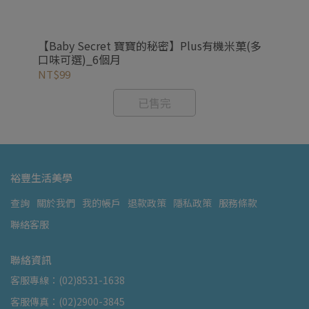
菓
【Baby Secret 寶寶的秘密】Plus有機米菓(多
【B
口味可選)_6個月
(
NT$99
NT
已售完
裕豐生活美學
查詢
關於我們
我的帳戶
退款政策
隱私政策
服務條款
聯絡客服
聯絡資訊
客服專線：(02)8531-1638
客服傳真：(02)2900-3845