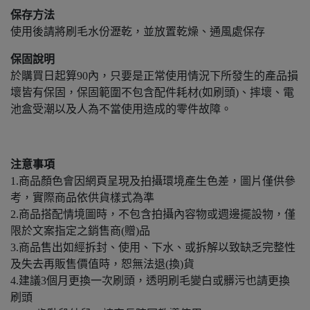
保存方法
使用後請將刷毛水份瀝乾，並放置乾燥、通風處保存
保固說明
於購買日起算90內，只要是正常使用情況下所發生的產品損
壞皆有保固，保固範圍不包含配件耗材(如刷頭)、摔壞、電
池盒受潮以及人為不當使用造成的零件故障。
注意事項
1.商品顏色會因網頁呈現及拍攝環境產生色差，圖片僅供參
考，實際商品依供貨樣式為準
2.商品搭配情境圖時，不包含拍攝內容物或週邊擺設物，僅
限於文案指定之銷售商(贈)品
3.商品售出如經拆封、使用、下水、或拆解以致缺乏完整性
及失去再販售價值時，恕無法退(換)貨
4.建議3個月更換一次刷頭，透明刷毛變白或髒污也請更換
刷頭