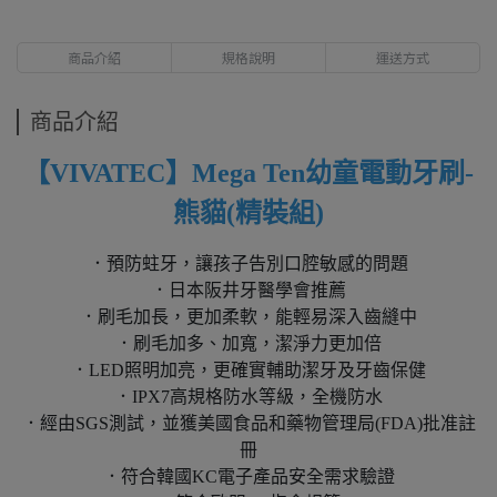
商品介紹
規格說明
運送方式
商品介紹
【VIVATEC】
Mega Ten幼童
電動牙刷-
熊貓(精裝組)
．預防蛀牙，讓孩子告別口腔敏感的問題
．日本阪井牙醫學會推薦
．刷毛加長，更加柔軟，能輕易深入齒縫中
．刷毛加多、加寬，潔淨力更加倍
．LED照明加亮，更確實輔助潔牙及牙齒保健
．IPX7高規格防水等級，全機防水
．經由SGS測試，並獲美國食品和藥物管理局(FDA)批准註
冊
．符合韓國KC電子產品安全需求驗證