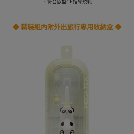
．符合歐盟CE指令規範
◆
精裝組內附
外出
旅行專用收納盒
◆