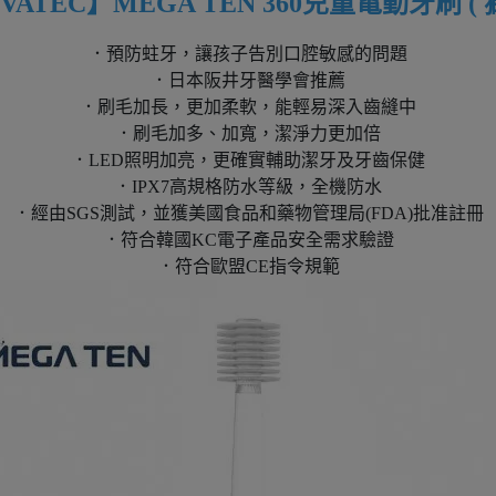
IVATEC】MEGA TEN
360
兒童電動牙刷 ( 獅
．預防蛀牙，讓孩子告別口腔敏感的問題
．日本阪井牙醫學會推薦
．刷毛加長，更加柔軟，能輕易深入齒縫中
．刷毛加多、加寬，潔淨力更加倍
．LED照明加亮，更確實輔助潔牙及牙齒保健
．IPX7高規格防水等級，全機防水
．經由SGS測試，並獲美國食品和藥物管理局(FDA)批准註冊
．符合韓國KC電子產品安全需求驗證
．符合歐盟CE指令規範