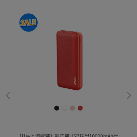
【Havit 海威特】輕巧雙USB輸出10000mAh行
【