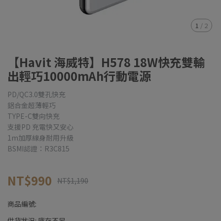
1
/
2
【Havit 海威特】H578 18W快充雙輸
出輕巧10000mAh行動電源
PD/QC3.0雙孔快充
鋁合金超薄輕巧
TYPE-C雙向快充
支援PD 充電快又安心
1m加厚線身耐用升級
BSMI認證：R3C815
NT$990
NT$1,190
商品編號:
供貨狀況:
庫存不足