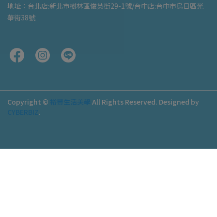
地址：台北店:新北市樹林區俊英街29-1號/台中店:台中市烏日區光
華街38號
Copyright ©
裕豐生活美學
All Rights Reserved.
Designed by
CYBERBIZ
.