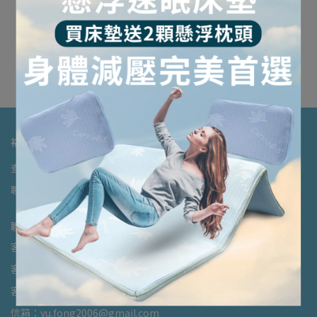
獨家科技專利
獨家科技專利
舒眠博士-石墨烯生物訊息
舒眠博士-石墨烯生物訊息
纖體褲
超能枕
NT$4,980
NT$9,900
加入購物車
加入購物車
裕豐生活美學
查詢
關於我們
我的帳戶
退款政策
隱私政策
服務條款
聯絡客服
聯絡資訊
客服專線：(02)8531-1638
客服傳真：(02)2900-3845
客服時間：10:00-18:00
信箱：yu.fong2006@gmail.com